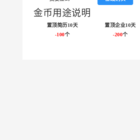
金币用途说明
置顶简历10天
置顶企业10天
-100
个
-200
个