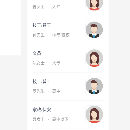
曾女士
·
大专
技工/普工
钟先生
·
中专/技校
文员
沈女士
·
大专
技工/普工
罗先生
·
高中
家政/保安
聂女士
·
高中以下